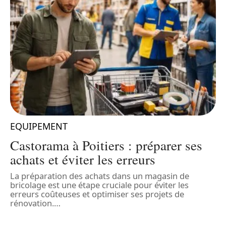
EQUIPEMENT
t
Castorama à Poitiers : préparer ses
achats et éviter les erreurs
La préparation des achats dans un magasin de
L
bricolage est une étape cruciale pour éviter les
c
e
erreurs coûteuses et optimiser ses projets de
p
rénovation.
…
E