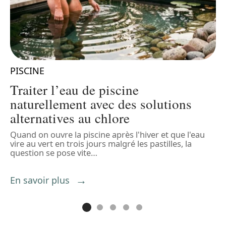
PISCINE
P
Traiter l’eau de piscine
naturellement avec des solutions
alternatives au chlore
Quand on ouvre la piscine après l'hiver et que l'eau
V
e
vire au vert en trois jours malgré les pastilles, la
s
question se pose vite
…
s
s
En savoir plus
E