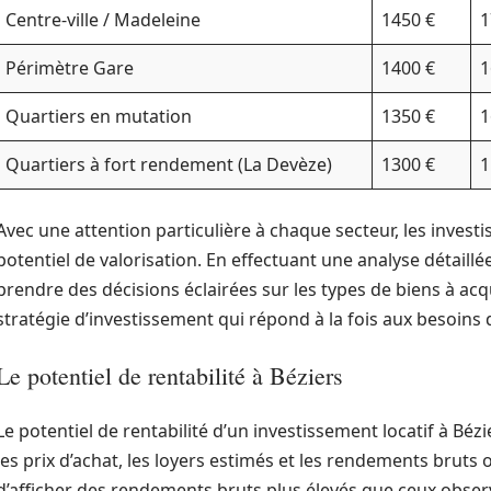
Centre-ville / Madeleine
1450 €
1
Périmètre Gare
1400 €
1
Quartiers en mutation
1350 €
1
Quartiers à fort rendement (La Devèze)
1300 €
1
Avec une attention particulière à chaque secteur, les investi
potentiel de valorisation. En effectuant une analyse détaillée
prendre des décisions éclairées sur les types de biens à acq
stratégie d’investissement qui répond à la fois aux besoins d
Le potentiel de rentabilité à Béziers
Le potentiel de rentabilité d’un investissement locatif à Béz
les prix d’achat, les loyers estimés et les rendements bruts o
d’afficher des rendements bruts plus élevés que ceux obser