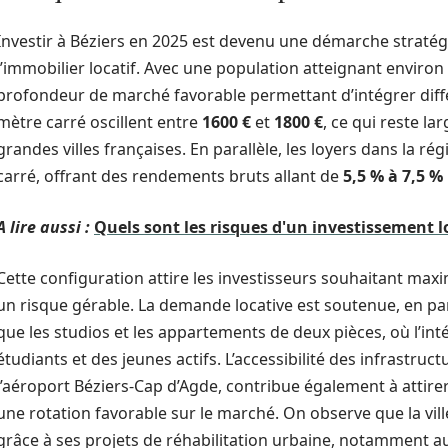
Investir à Béziers en 2025 est devenu une démarche stratég
l’immobilier locatif. Avec une population atteignant environ 7
profondeur de marché favorable permettant d’intégrer différ
mètre carré oscillent entre
1600 €
et
1800 €
, ce qui reste l
grandes villes françaises. En parallèle, les loyers dans la ré
carré, offrant des rendements bruts allant de
5,5 % à 7,5 %
A lire aussi :
Quels sont les risques d'un investissement lo
Cette configuration attire les investisseurs souhaitant ma
un risque gérable. La demande locative est soutenue, en parti
que les studios et les appartements de deux pièces, où l’i
étudiants et des jeunes actifs. L’accessibilité des infrastruct
l’aéroport Béziers-Cap d’Agde, contribue également à attirer 
une rotation favorable sur le marché. On observe que la vill
grâce à ses projets de réhabilitation urbaine, notamment au