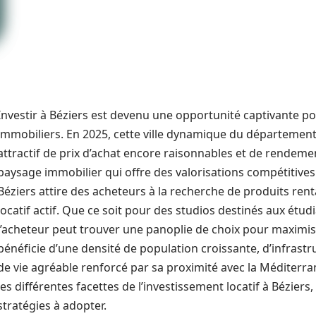
Investir à Béziers est devenu une opportunité captivante p
immobiliers. En 2025, cette ville dynamique du départemen
attractif de prix d’achat encore raisonnables et de rendeme
paysage immobilier qui offre des valorisations compétitive
Béziers attire des acheteurs à la recherche de produits ren
locatif actif. Que ce soit pour des studios destinés aux étu
l’acheteur peut trouver une panoplie de choix pour maximiser 
bénéficie d’une densité de population croissante, d’infrast
de vie agréable renforcé par sa proximité avec la Méditerra
les différentes facettes de l’investissement locatif à Béziers
stratégies à adopter.