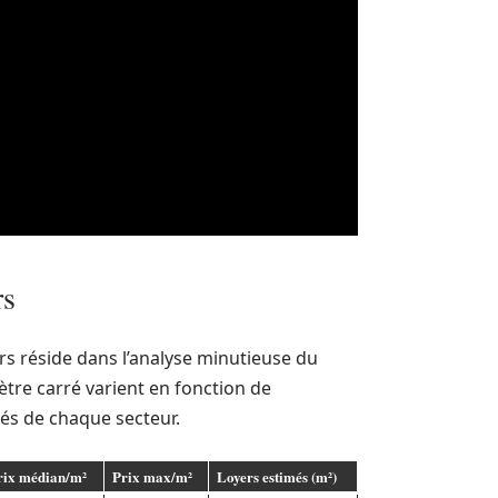
rs
rs réside dans l’analyse minutieuse du
ètre carré varient en fonction de
ités de chaque secteur.
rix médian/m²
Prix max/m²
Loyers estimés (m²)