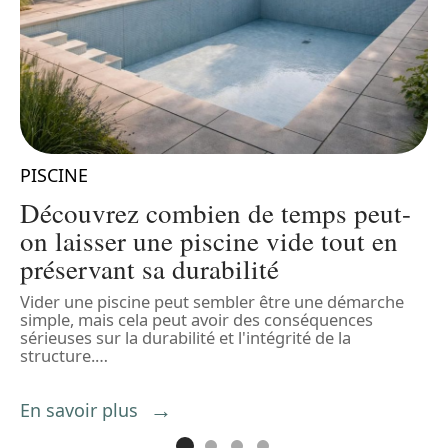
PISCINE
P
Découvrez combien de temps peut-
on laisser une piscine vide tout en
préservant sa durabilité
us
Vider une piscine peut sembler être une démarche
A
simple, mais cela peut avoir des conséquences
c
sérieuses sur la durabilité et l'intégrité de la
d
structure.
…
d
En savoir plus
E