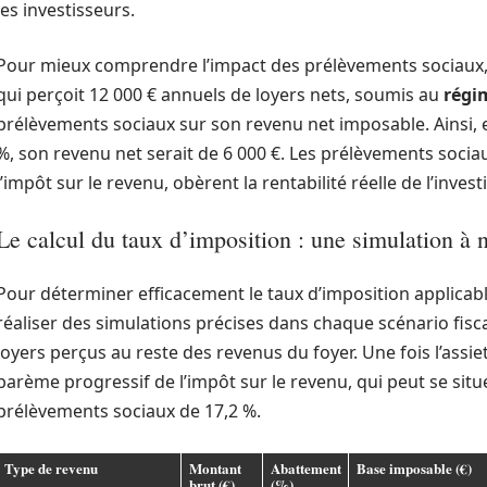
les investisseurs.
Pour mieux comprendre l’impact des prélèvements sociaux, 
qui perçoit 12 000 € annuels de loyers nets, soumis au
régi
prélèvements sociaux sur son revenu net imposable. Ainsi,
%, son revenu net serait de 6 000 €. Les prélèvements sociaux
l’impôt sur le revenu, obèrent la rentabilité réelle de l’inves
Le calcul du taux d’imposition : une simulation à 
Pour déterminer efficacement le taux d’imposition applicable
réaliser des simulations précises dans chaque scénario fisc
loyers perçus au reste des revenus du foyer. Une fois l’assie
barème progressif de l’impôt sur le revenu, qui peut se situe
prélèvements sociaux de 17,2 %.
Type de revenu
Montant
Abattement
Base imposable (€)
brut (€)
(%)