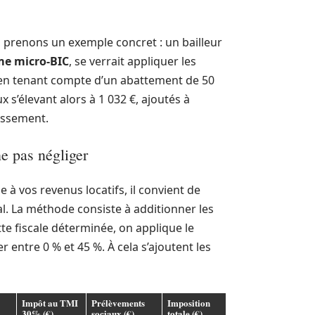
prenons un exemple concret : un bailleur
me micro-BIC
, se verrait appliquer les
 en tenant compte d’un abattement de 50
 s’élevant alors à 1 032 €, ajoutés à
tissement.
ne pas négliger
 à vos revenus locatifs, il convient de
al. La méthode consiste à additionner les
tte fiscale déterminée, on applique le
r entre 0 % et 45 %. À cela s’ajoutent les
Impôt au TMI
Prélèvements
Imposition
30% (€)
sociaux (€)
totale (€)