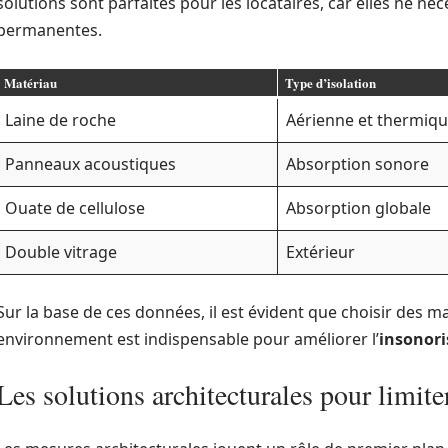
solutions sont parfaites pour les locataires, car elles ne n
permanentes.
Matériau
Type d’isolation
Laine de roche
Aérienne et thermiq
Panneaux acoustiques
Absorption sonore
Ouate de cellulose
Absorption globale
Double vitrage
Extérieur
Sur la base de ces données, il est évident que choisir des 
environnement est indispensable pour améliorer l’
insonori
Les solutions architecturales pour limiter