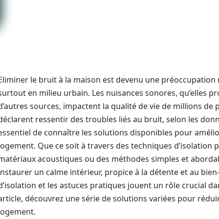
Eliminer le bruit à la maison est devenu une préoccupati
surtout en milieu urbain. Les nuisances sonores, qu’elles pro
d’autres sources, impactent la qualité de vie de millions de
déclarent ressentir des troubles liés au bruit, selon les don
essentiel de connaître les solutions disponibles pour améli
logement. Que ce soit à travers des techniques d’isolation ph
matériaux acoustiques ou des méthodes simples et abordab
instaurer un calme intérieur, propice à la détente et au bien
d’isolation et les astuces pratiques jouent un rôle crucial d
article, découvrez une série de solutions variées pour rédui
logement.