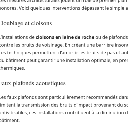
Les mesures architecturales jouent un rôle de premier plan 
sonores. Voici quelques interventions dépassant le simple
Doublage et cloisons
L’installations de
cloisons en laine de roche
ou de plafonds
contre les bruits de voisinage. En créant une barrière inso
ces techniques permettent d’amortir les bruits de pas et a
du bâtiment peut garantir une installation optimale, en pre
thermiques.
Faux plafonds acoustiques
Les faux plafonds sont particulièrement recommandés dans 
limitent la transmission des bruits d’impact provenant du so
antivibratiles, ces installations contribuent à la diminution
bâtiment.