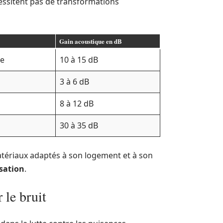
écessitent pas de transformations
Gain acoustique en dB
ue
10 à 15 dB
3 à 6 dB
8 à 12 dB
30 à 35 dB
matériaux adaptés à son logement et à son
sation
.
 le bruit